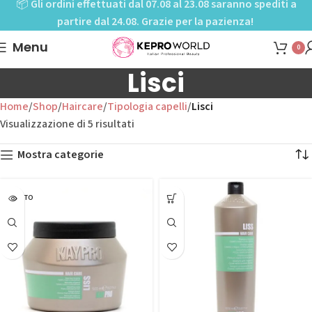
📦
Gli ordini effettuati dal 07.08 al 23.08 saranno spediti a
partire dal 24.08. Grazie per la pazienza!
Menu
0
Lisci
Home
Shop
Haircare
Tipologia capelli
Lisci
Visualizzazione di 5 risultati
Mostra categorie
ESAURITO