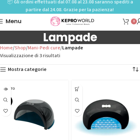
📦
Gli ordini effettuati dal 07.08 al 23.08 saranno spediti a
partire dal 24.08. Grazie per la pazienza!
Menu
0
Lampade
Home
Shop
Mani-Pedi cure
Lampade
Visualizzazione di 3 risultati
Mostra categorie
ESAURITO