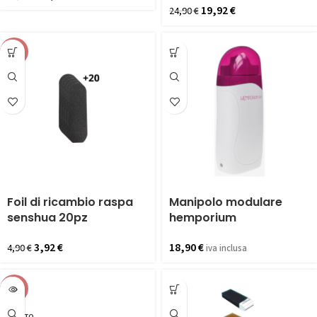
19,92
€
24,90
€
-20%
Foil di ricambio raspa
Manipolo modulare
senshua 20pz
hemporium
3,92
€
18,90
€
4,90
€
iva inclusa
-20%