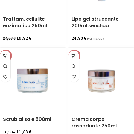
Trattam. cellulite
Lipo gel struccante
enzimatico 250ml
200ml senshua
19,92
€
24,90
€
24,90
€
iva inclusa
-30%
-20%
Scrub al sale 500ml
Crema corpo
rassodante 250ml
11,83
€
16,90
€