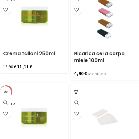
ESAURITO
Crema talloni 250ml
Ricarica cera corpo
miele 100ml
11,11
€
13,90
€
4,90
€
iva inclusa
-20%
ESAURITO