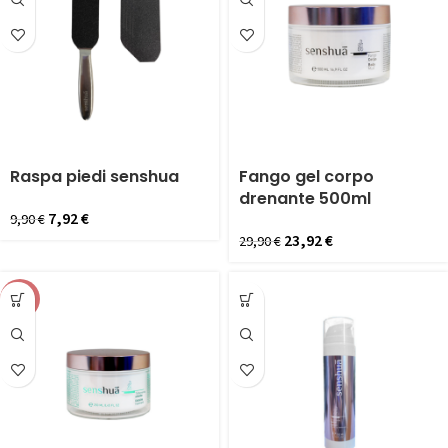
Raspa piedi senshua
Fango gel corpo
drenante 500ml
7,92
€
9,90
€
23,92
€
29,90
€
-20%