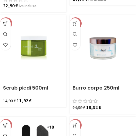
22,90
€
iva inclusa
-20%
-20%
Scrub piedi 500ml
Burro corpo 250ml
11,92
€
14,90
€
19,92
€
24,90
€
-20%
-20%