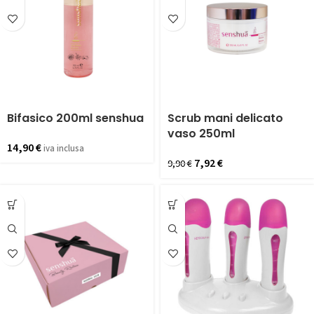
Bifasico 200ml senshua
Scrub mani delicato
vaso 250ml
14,90
€
iva inclusa
7,92
€
9,90
€