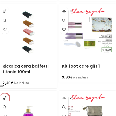
ESAURITO
Ricarica cera baffetti
Kit foot care gift 1
titanio 100ml
9,90
€
iva inclusa
2,40
€
iva inclusa
-20%
ESAURITO