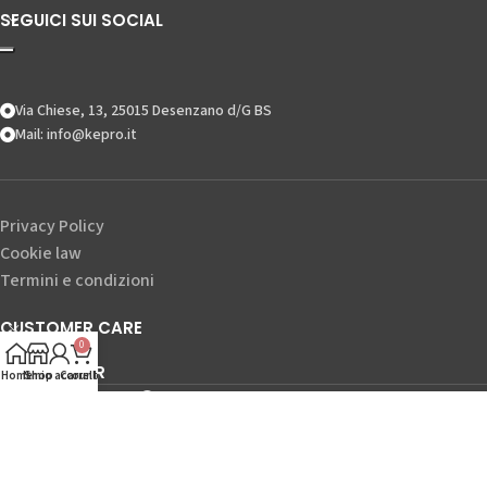
SEGUICI SUI SOCIAL
Via Chiese, 13, 25015 Desenzano d/G BS
Mail: info@kepro.it
Privacy Policy
Cookie law
Termini e condizioni
CUSTOMER CARE
0
NEWSLETTER
Home
Il mio account
Shop
Carrello
-
KEPRO WORLD S.p.A.
2023 - P.IVA / C.F. 04428890984
Privacy policy
-
Cookie
law