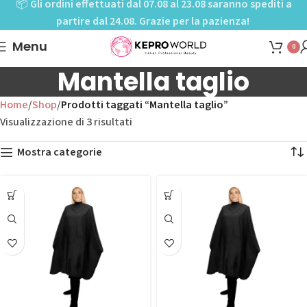
📦
Gli ordini effettuati dal 07.08 al 23.08 saranno spediti a
partire dal 24.08. Grazie per la pazienza!
Menu
0
Mantella taglio
Home
Shop
Prodotti taggati “Mantella taglio”
Visualizzazione di 3 risultati
Mostra categorie