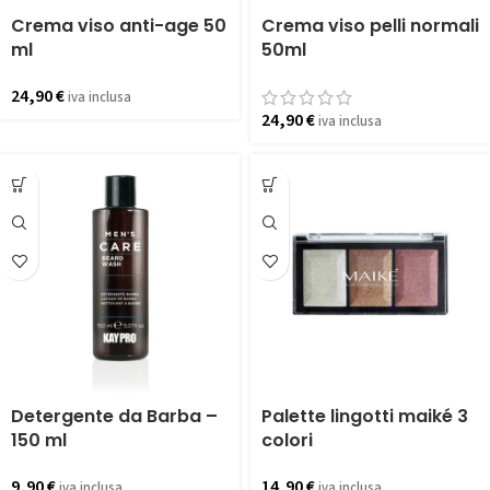
Crema viso anti-age 50
Crema viso pelli normali
ml
50ml
24,90
€
iva inclusa
24,90
€
iva inclusa
Detergente da Barba –
Palette lingotti maiké 3
150 ml
colori
9,90
€
14,90
€
iva inclusa
iva inclusa