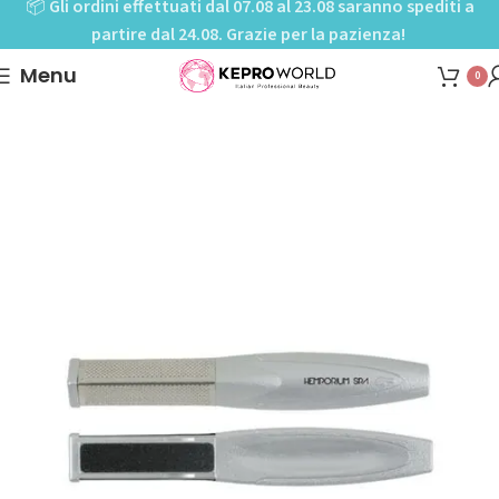
📦
Gli ordini effettuati dal 07.08 al 23.08 saranno spediti a
partire dal 24.08. Grazie per la pazienza!
Menu
0
Home
Shop
Skincare
Linea piedi