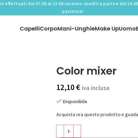
ini effettuati dal 07.08 al 23.08 saranno spediti a partire dal 24.08
pazienza!
Capelli
Corpo
Mani-Unghie
Make Up
Uomo
Color mixer
12,10
€
iva inclusa
Disponibile
Acquista ora questo prodotto e guad