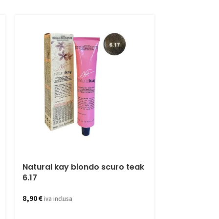
Natural kay biondo scuro teak
Colorazion
6.17
black
8,90
€
1,21
€
iva inclusa
iva inclus