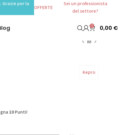
. Grazie per la
Sei un professionista
OFFERTE
del settore?
0
0,00
€
Blog
Kepro
agna
10
Punti!