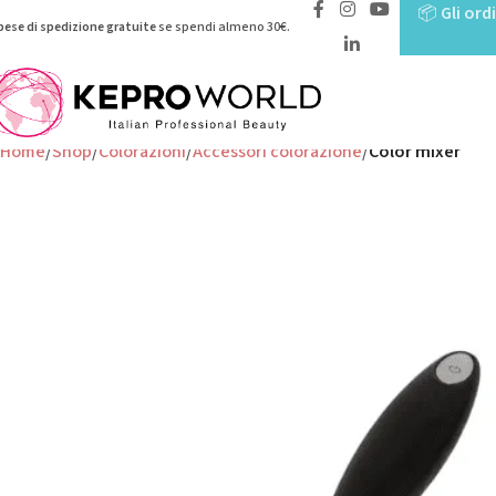
📦
Gli ord
pese di spedizione gratuite
se spendi almeno 30€.
Home
Shop
Colorazioni
Accessori colorazione
Color mixer