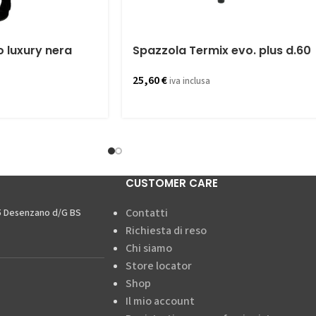
o luxury nera
Spazzola Termix evo. plus d.60
25,60
€
iva inclusa
CUSTOMER CARE
Contatti
15 Desenzano d/G BS
Richiesta di reso
Chi siamo
Store locator
Shop
Il mio account