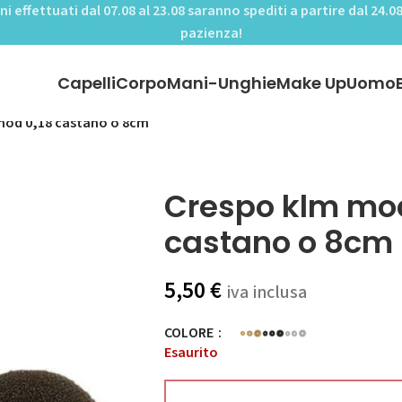
ini effettuati dal 07.08 al 23.08 saranno spediti a partire dal 24.08
pazienza!
Capelli
Corpo
Mani-Unghie
Make Up
Uomo
mod 0,18 castano o 8cm
Crespo klm mod
castano o 8cm
5,50
€
iva inclusa
COLORE
Esaurito