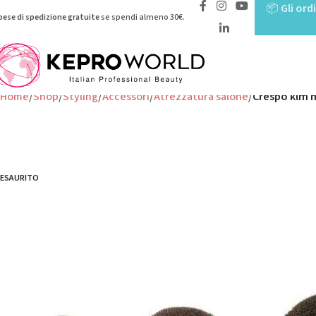
📦
Gli ord
pese di spedizione gratuite
se spendi almeno 30€.
Home
Shop
Styling
Accessori
Atrezzatura salone
Crespo klm 
ESAURITO