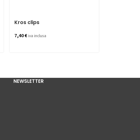
Kros clips
Sacchetto 5
extension n
7,40
€
iva inclusa
22,90
€
iva incl
NEWSLETTER