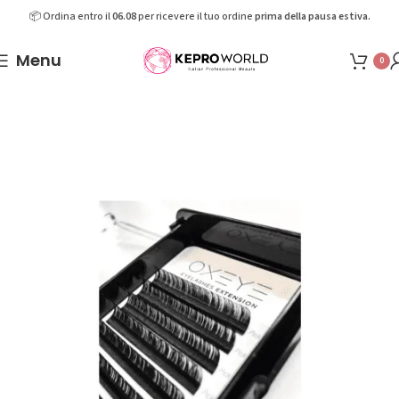
📦 Ordina entro il
06.08
per ricevere il tuo ordine
prima della pausa estiva.
Menu
0
Home
Shop
Make-up
Ciglia e sopracciglia