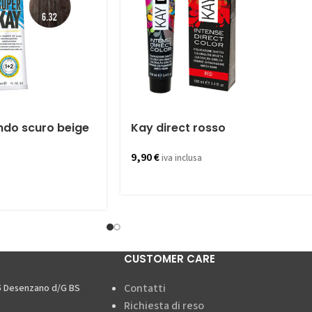
ndo scuro beige
Kay direct rosso
9,90
€
iva inclusa
CUSTOMER CARE
Contatti
15 Desenzano d/G BS
Richiesta di reso