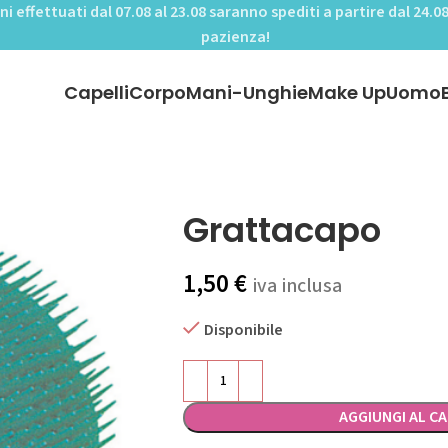
ini effettuati dal 07.08 al 23.08 saranno spediti a partire dal 24.08
pazienza!
Capelli
Corpo
Mani-Unghie
Make Up
Uomo
Grattacapo
1,50
€
iva inclusa
Disponibile
AGGIUNGI AL C