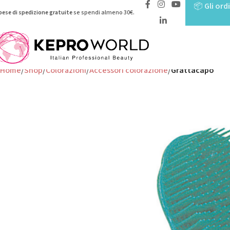
📦
Gli ord
pese di spedizione gratuite
se spendi almeno 30€.
Home
Shop
Colorazioni
Accessori colorazione
Grattacapo