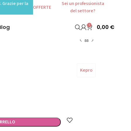
. Grazie per la
Sei un professionista
OFFERTE
del settore?
0
0,00
€
Blog
Kepro
ARRELLO