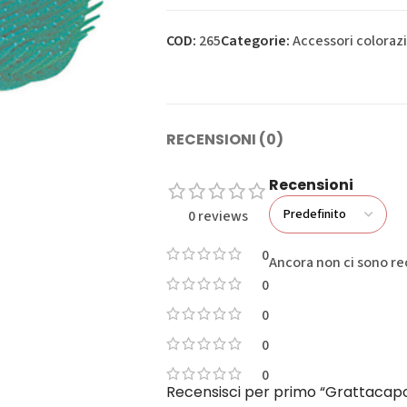
COD:
265
Categorie:
Accessori coloraz
RECENSIONI (0)
Recensioni
0 reviews
0
Ancora non ci sono re
0
0
0
0
Recensisci per primo “Grattacap