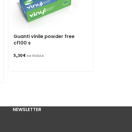
Guanti vinile powder free
cf100 s
Natural kay
5,30
€
iva inclusa
castagna 5
8,90
€
iva inclus
NEWSLETTER