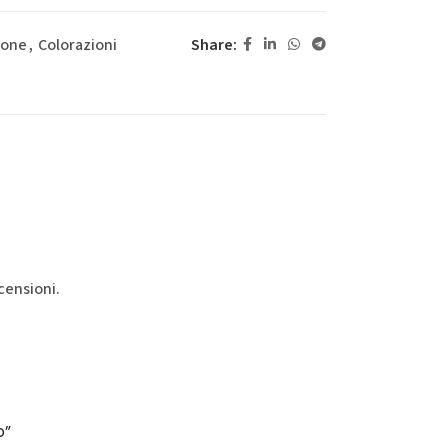
Share:
ione
,
Colorazioni
censioni.
o”