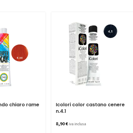
ndo chiaro rame
Icolori color castano cenere
n.4.1
8,90
€
iva inclusa