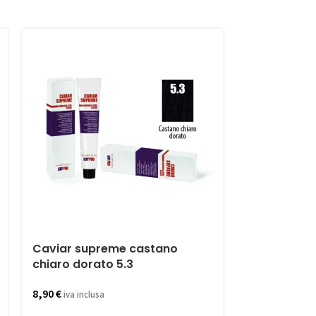
Caviar supreme castano
Natural kay
chiaro dorato 5.3
tabacco 6.
8,90
€
8,90
€
iva inclusa
iva inclus