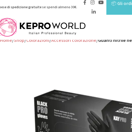
📦
Gli ord
pese di spedizione gratuite
se spendi almeno 30€.
Home
Shop
Colorazioni
Accessori colorazione
Guanti nitrile n