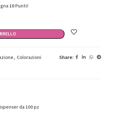
agna
10
Punti!
ARRELLO
Share:
azione
,
Colorazioni
dispenser da 100 pz