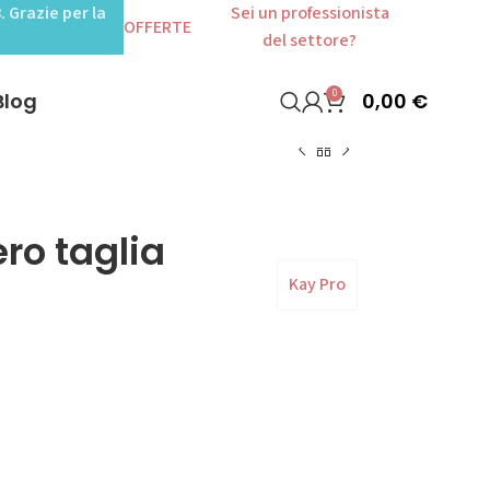
. Grazie per la
Sei un professionista
OFFERTE
del settore?
0
0,00
€
Blog
ero taglia
Kay Pro