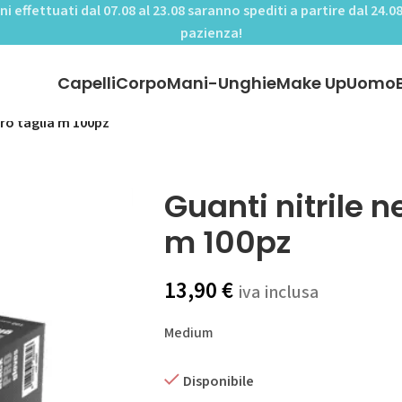
ini effettuati dal 07.08 al 23.08 saranno spediti a partire dal 24.08
pazienza!
Capelli
Corpo
Mani-Unghie
Make Up
Uomo
ero taglia m 100pz
Guanti nitrile n
m 100pz
13,90
€
iva inclusa
Medium
Disponibile