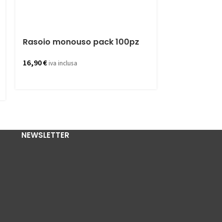
Rasoio monouso pack 100pz
Pettine mat
1/2g
16,90
€
iva inclusa
14,60
€
iva incl
NEWSLETTER