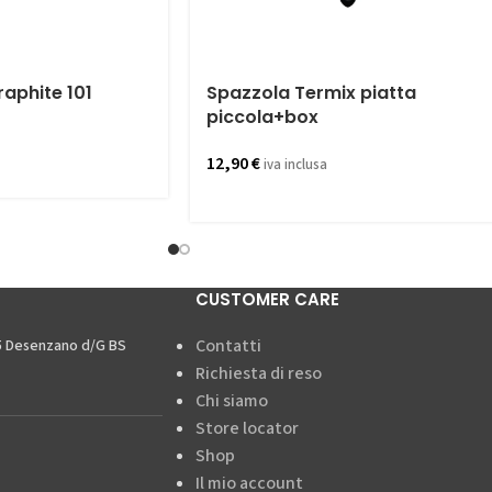
raphite 101
Spazzola Termix piatta
piccola+box
12,90
€
iva inclusa
CUSTOMER CARE
Contatti
15 Desenzano d/G BS
Richiesta di reso
Chi siamo
Store locator
Shop
Il mio account