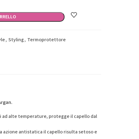
ARRELLO
yle
,
Styling
,
Termoprotettore
Argan.
i ad alte temperature, protegge il capello dal
ua azione antistatica il capello risulta setoso e