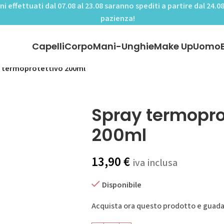
ini effettuati dal 07.08 al 23.08 saranno spediti a partire dal 24.08
pazienza!
Capelli
Corpo
Mani-Unghie
Make Up
Uomo
 termoprotettivo 200ml
Spray termopro
200ml
13,90
€
iva inclusa
Disponibile
Acquista ora questo prodotto e guad