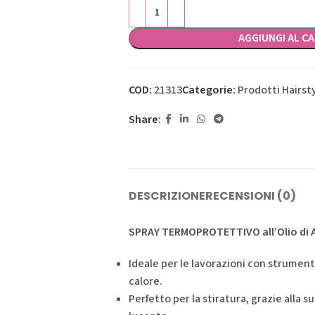
AGGIUNGI AL C
COD:
21313
Categorie:
Prodotti Hairst
Share:
DESCRIZIONE
RECENSIONI (0)
SPRAY TERMOPROTETTIVO all’Olio di 
Ideale per le lavorazioni con strument
calore.
Perfetto per la stiratura, grazie alla s