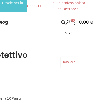
. Grazie per la
Sei un professionista
OFFERTE
del settore?
0
0,00
€
Blog
tettivo
Kay Pro
agna
10
Punti!