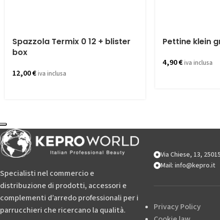
Spazzola Termix 0 12 + blister
Pettine klein g
box
4,90
€
iva inclusa
12,00
€
iva inclusa
Via Chiese, 13, 250
Mail: info@kepro.it
Specialisti nel commercio e
distribuzione di prodotti, accessori e
complementi d’arredo professionali per i
Privacy Policy
parrucchieri che ricercano la qualità.
Cookie law