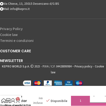
Via Chiese, 13, 25015 Desenzano d/G BS
Mail: info@kepro.it
Privacy Policy
Cookie law
Termini e condizioni
CUSTOMER CARE
NEWSLETTER
-
KEPRO WORLD S.p.A.
2023 - P.IVA / C.F. 04428890984
Privacy policy
-
Cookie
law
Kit mini
10,90
€
Acquista ora questo
size
iva
0
Caviar
Disponibile
inclusa
Supreme
Home
Il mio account
Shop
Carrello