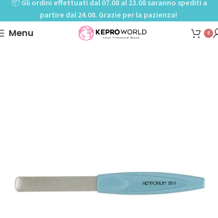
📦
Gli ordini effettuati dal 07.08 al 23.08 saranno spediti a
partire dal 24.08. Grazie per la pazienza!
Menu
0
Home
Shop
Mani-Pedi cure
Lime e buffer