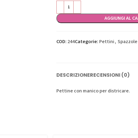
AGGIUNGI AL C
COD:
244
Categorie:
Pettini
,
Spazzole 
DESCRIZIONE
RECENSIONI (0)
Pettine con manico per districare.