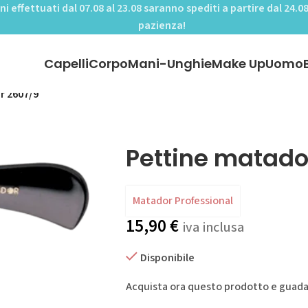
ini effettuati dal 07.08 al 23.08 saranno spediti a partire dal 24.08
pazienza!
Capelli
Corpo
Mani-Unghie
Make Up
Uomo
r 2607/9
Pettine matado
Matador Professional
15,90
€
iva inclusa
Disponibile
Acquista ora questo prodotto e guad