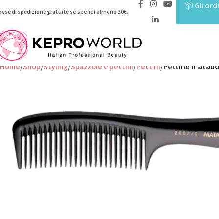
📦
Gli ord
pese di spedizione gratuite
se spendi almeno 30€.
Home
Shop
Styling
Spazzole e pettini
Pettini
Pettine matado