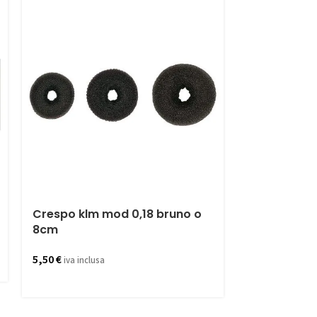
Crespo klm mod 0,18 bruno o
Tosatrice b
8cm
49,90
€
iva incl
5,50
€
iva inclusa