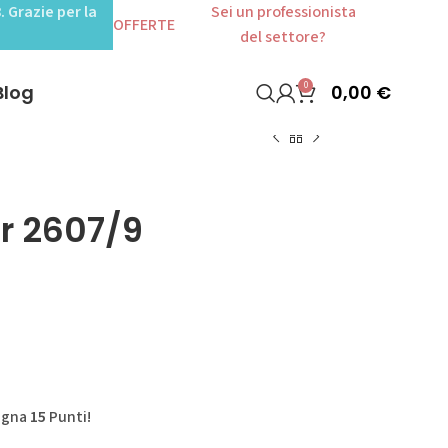
. Grazie per la
Sei un professionista
OFFERTE
del settore?
0
0,00
€
Blog
r 2607/9
agna
15
Punti!