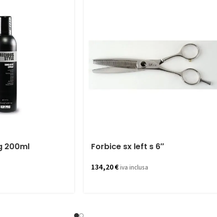
g 200ml
Forbice sx left s 6″
134,20
€
iva inclusa