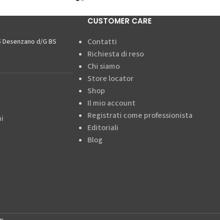
CUSTOMER CARE
Contatti
15 Desenzano d/G BS
Richiesta di reso
Chi siamo
Store locator
Shop
Il mio account
Registrati come professionista
i
Editoriali
Blog
w