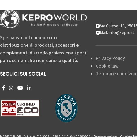
Via Chiese, 13, 250
Mail: info@kepro.it
Specialisti nel commercio e
distribuzione di prodotti, accessori e
complementi d’arredo professionali per i
Privacy Policy
parrucchieri che ricercano la qualità.
Cookie law
Termini e condizion
SEGUICI SUI SOCIAL
-
KEPRO WORLD S.p.A.
2023 - P.IVA / C.F. 04428890984
Privacy policy
-
Cookie la