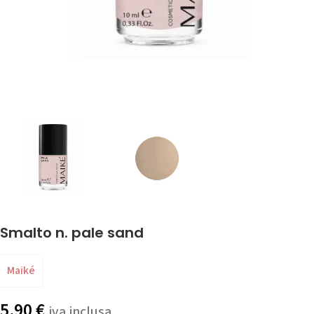
Smalto n. pale sand
Maiké
5,90
€
iva inclusa