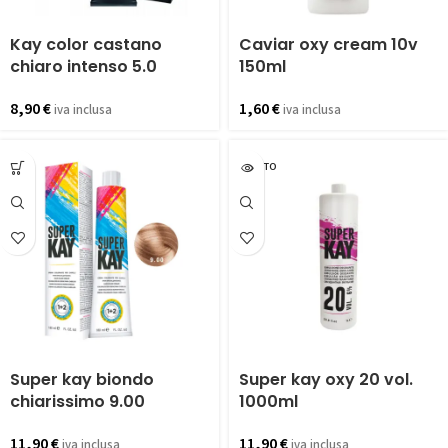
Kay color castano
Caviar oxy cream 10v
chiaro intenso 5.0
150ml
8,90
€
1,60
€
iva inclusa
iva inclusa
ESAURITO
Super kay biondo
Super kay oxy 20 vol.
chiarissimo 9.00
1000ml
11,90
€
11,90
€
iva inclusa
iva inclusa