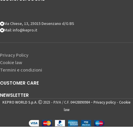
Via Chiese, 13, 25015 Desenzano d/G BS
Mail: info@kepro.it
Privacy Policy
Cookie law
Termini e condizioni
CUSTOMER CARE
NEWSLETTER
-
KEPRO WORLD S.p.A.
2023 - P.IVA / C.F. 04428890984
Privacy policy
-
Cookie
law
Kay