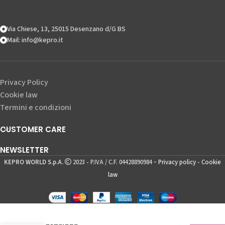
Via Chiese, 13, 25015 Desenzano d/G BS
Mail: info@kepro.it
Privacy Policy
Cookie law
Termini e condizioni
CUSTOMER CARE
NEWSLETTER
-
KEPRO WORLD S.p.A.
2023 - P.IVA / C.F. 04428890984
Privacy policy
-
Cookie
law
10,70
€
Acquista 