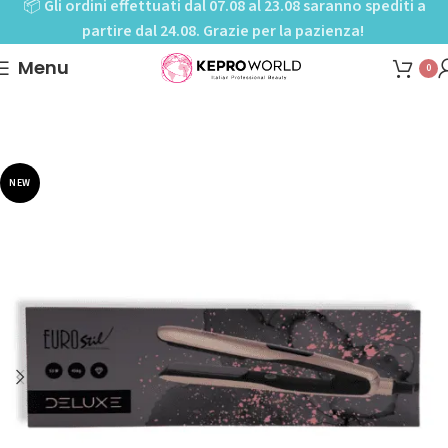
📦
Gli ordini effettuati dal 07.08 al 23.08 saranno spediti a
partire dal 24.08. Grazie per la pazienza!
Menu
0
Home
Shop
Styling
Asciugatura
Piastre